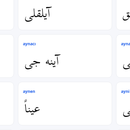
ق
آیلقلی
aynacı
ayna
ی
آینه جی
aynen
ayni
ی
عیناً