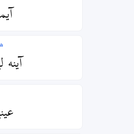
آیم
lı
آینه ل
عین