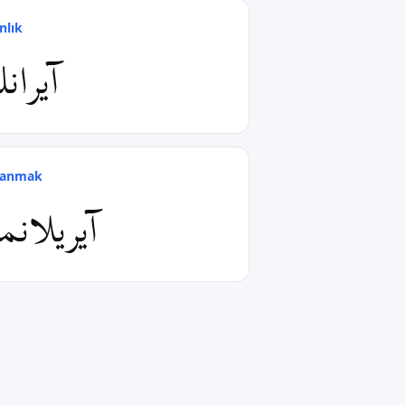
nlık
آیران
ılanmak
آیریلانم