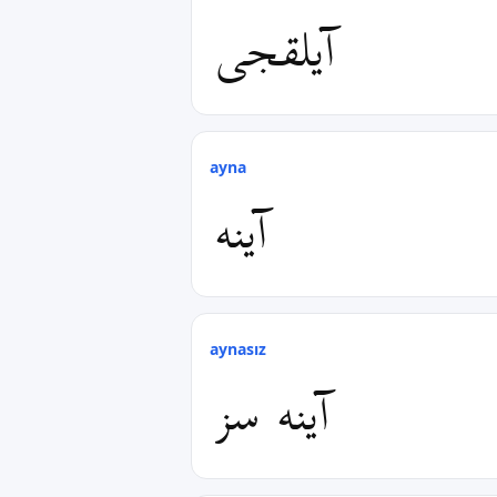
آیلقجی
ayna
آینه
aynasız
آینه سز