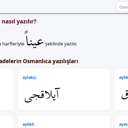
asıl yazılır?
عیناً
 harfleriyle
şeklinde yazılır.
delerin Osmanlıca yazılışları
aylakçı
aylı
ق
آیلاقجی
aylıklı
aym