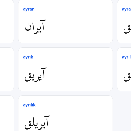
ayran
ayra
لق
آیران
ayrık
ayr
ق
آیریق
ayrılık
آیریلق