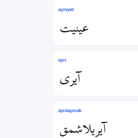
ayniyet
عینیت
ayrı
آیری
ayrılaşmak
آیریلاشمق