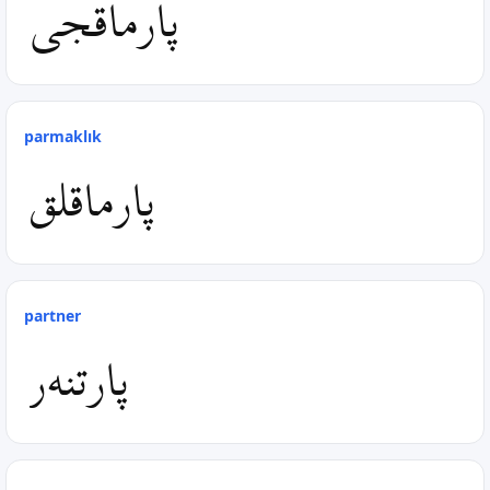
پارماقجی
parmaklık
پارماقلق
partner
پارتنه‌ر