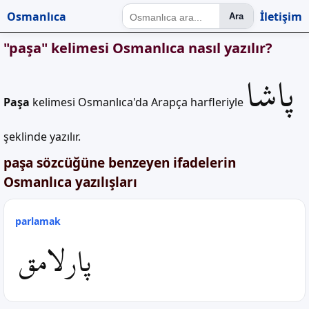
Osmanlıca
İletişim
Ara
"paşa" kelimesi Osmanlıca nasıl yazılır?
پاشا
Paşa
kelimesi Osmanlıca'da Arapça harfleriyle
şeklinde yazılır.
paşa sözcüğüne benzeyen ifadelerin
Osmanlıca yazılışları
parlamak
پارلامق