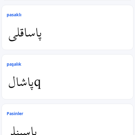
pasaklı
پاساقلی
paşalık
پاشالq
Pasinler
پاسینلر