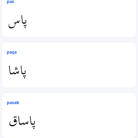
pas
پاس
paşa
پاشا
pasak
پاساق