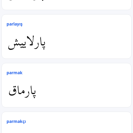
parlayış
پارلاییش
parmak
پارماق
parmakçı