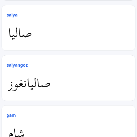
salya
صالیا
salyangoz
صالیانغوز
Şam
شام