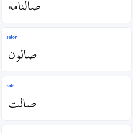
صالنامه
salon
صالون
salt
صالت