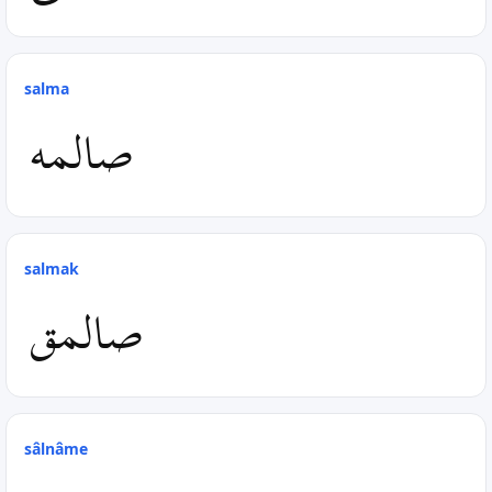
salma
صالمه
salmak
صالمق
sâlnâme