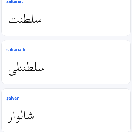
saltanat
سلطنت
saltanatlı
سلطنتلی
şalvar
شالوار