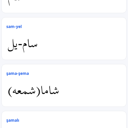
sam-yel
سام-یل
şama-şema
شاما(شمعه)
şamalı