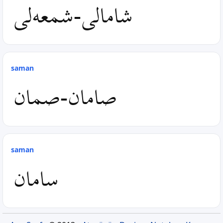
شامالى-شمعه‌لى
saman
صامان-صمان
saman
سامان