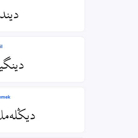
دیندا
il
دینگي
lemek
دیݣله‌م