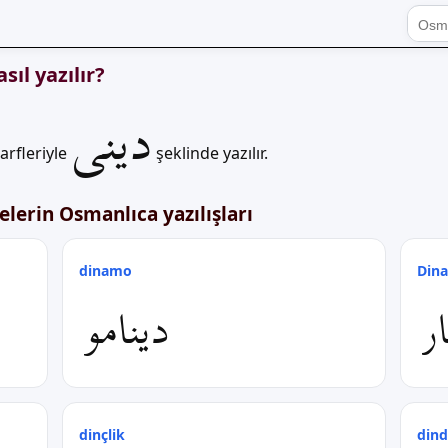
sıl yazılır?
دینی
arfleriyle
şeklinde yazılır.
lerin Osmanlıca yazılışları
dinamo
Dina
ر
دینامو
dinçlik
dind