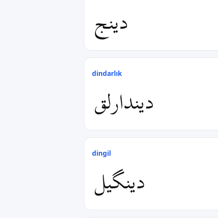
دینج
dindarlık
دیندارلق
dingil
دینگیل