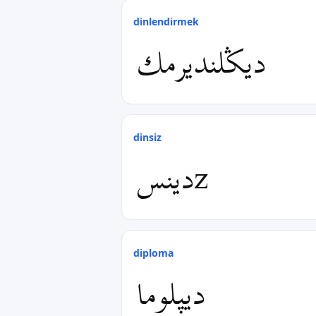
dinlendirmek
دیݣلندیرمك
dinsiz
دینسz
diploma
دیپلوما