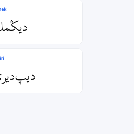
mek
دیݣم
iri
دیپ‌دیر