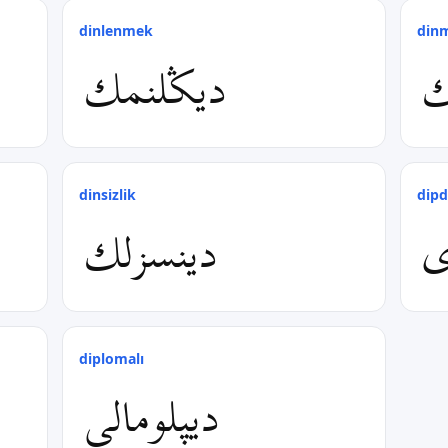
dinlenmek
din
ك
دیݣلنمك
dinsizlik
dipd
ی
دینسزلك
diplomalı
دیپلومالی