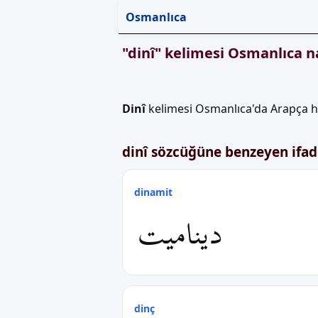
Osmanlıca
"dinî" kelimesi Osmanlıca na
Dinî
kelimesi Osmanlıca'da Arapça h
dinî sözcüğüne benzeyen ifade
dinamit
دینامیت
dinç