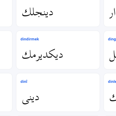
ر
دینجلك
dindirmek
ding
ل
دیكدیرمك
dinî
din
ك
دینی